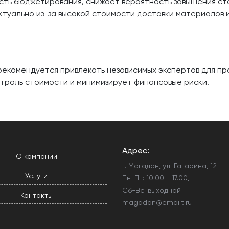
сть бюджетирования, снижает вероятность завышения ст
ктуально из-за высокой стоимости доставки материалов 
екомендуется привлекать независимых экспертов для пр
нтроль стоимости и минимизирует финансовые риски.
Адрес:
О компании
г. Магадан, ул. Гагарина, 12
Услуги
Пн-Пт: 10.00 - 17.00,
Сб-Вс: выходной
Контакты
magadan@emailt.ru