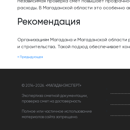
Независимая проверка смет повышает прозрачно
расходы. В Магаданской области это особенно а
Рекомендация
Организациям Магадана и Магаданской области р
и строительства. Такой подход обеспечивает ко
« Предыдующая
© 2014-
2026. «МАГАДАНЭКСПЕРТ»
Экспертиза сметной документации,
проверка смет на достоверность
Полное или частичное использование
материалов сайта запрещено.