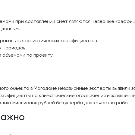
и
мами при составлении смет являются неверные коэффици
 данным.
равильных логистических коэффициентов.
х периодов.
 объёмами по проекту.
ого объекта в Магадане независимые эксперты выявили 
оэффициенты на климатические ограничения и завышенны
лько миллионов рублей без ущерба для качества работ.
важно